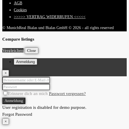
AGB
Cookies
>>>>> VERTRAG WIDERRUFEN <<<<<
© MunichReal Bialas und Bialas GmbH © 2026 - all rights reserved
Compare listings
Vergleichen
Close
Anmeldung
×
Erinnere dich an mich
Passwort vergessen?
Anmeldung
User registration is disabled for demo purpose.
Forgot Password
×