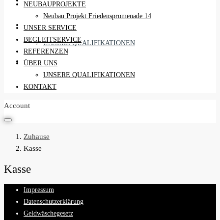
REFERENZEN
NEUBAUPROJEKTE
Neubau Projekt Friedenspromenade 14
ÜBER UNS
UNSER SERVICE
BEGLEITSERVICE
UNSERE QUALIFIKATIONEN
REFERENZEN
KONTAKT
ÜBER UNS
UNSERE QUALIFIKATIONEN
KONTAKT
Account
Zuhause
Kasse
Kasse
Impressum
Datenschutzerklärung
Geldwäschegesetz