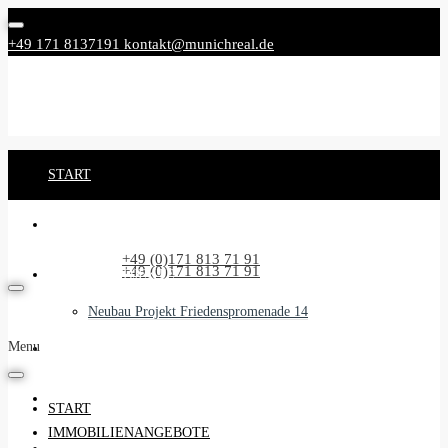
+49 171 8137191
kontakt@munichreal.de
START
IMMOBILIENANGEBOTE
Rufen Sie uns an:
+49 (0)171 813 71 91
Rufen Sie uns an:
+49 (0)171 813 71 91
NEUBAUPROJEKTE
Neubau Projekt Friedenspromenade 14
Menu
UNSER SERVICE
BEGLEITSERVICE
START
IMMOBILIENANGEBOTE