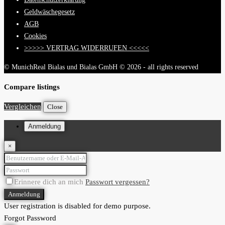
Geldwäschegesetz
AGB
Cookies
>>>>> VERTRAG WIDERRUFEN <<<<<
© MunichReal Bialas und Bialas GmbH © 2026 - all rights reserved
Compare listings
Vergleichen
Close
Anmeldung
×
Erinnere dich an mich
Passwort vergessen?
Anmeldung
User registration is disabled for demo purpose.
Forgot Password