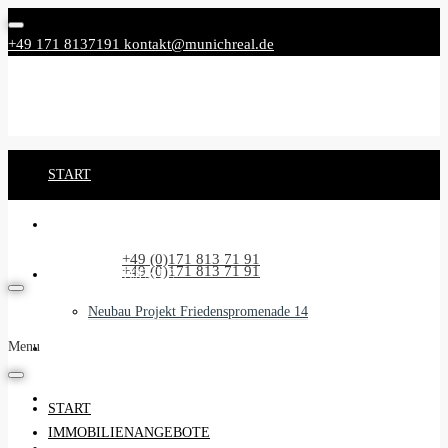
+49 171 8137191
kontakt@munichreal.de
START
IMMOBILIENANGEBOTE
Rufen Sie uns an:
+49 (0)171 813 71 91
Rufen Sie uns an:
+49 (0)171 813 71 91
NEUBAUPROJEKTE
Neubau Projekt Friedenspromenade 14
Menu
UNSER SERVICE
BEGLEITSERVICE
START
IMMOBILIENANGEBOTE