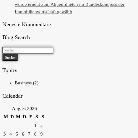
wurde erneut zum Abgeordneten im Bundeskongress der
Immobilienwirtschaft gewählt
Neueste Kommentare
Blog Search
Suche
Topics
Business
(2)
Calendar
August 2026
M
D
M
D
F
S
S
1
2
3
4
5
6
7
8
9