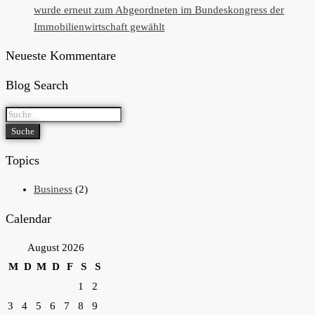
wurde erneut zum Abgeordneten im Bundeskongress der
Immobilienwirtschaft gewählt
Neueste Kommentare
Blog Search
Suche
Topics
Business
(2)
Calendar
August 2026
M
D
M
D
F
S
S
1
2
3
4
5
6
7
8
9