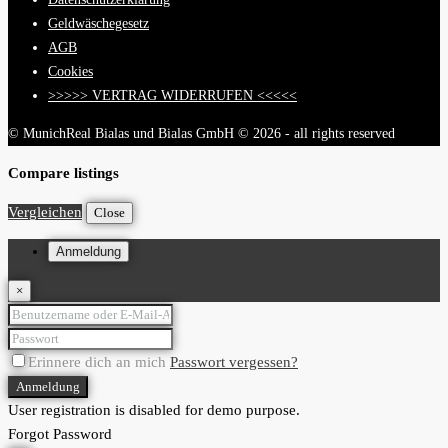
Geldwäschegesetz
AGB
Cookies
>>>>> VERTRAG WIDERRUFEN <<<<<
© MunichReal Bialas und Bialas GmbH © 2026 - all rights reserved
Compare listings
Vergleichen
Close
Anmeldung
×
Erinnere dich an mich
Passwort vergessen?
Anmeldung
User registration is disabled for demo purpose.
Forgot Password