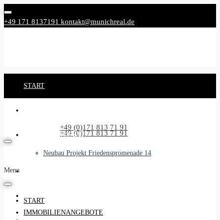
+49 171 8137191
kontakt@munichreal.de
START
IMMOBILIENANGEBOTE
Rufen Sie uns an:
+49 (0)171 813 71 91
Rufen Sie uns an:
+49 (0)171 813 71 91
NEUBAUPROJEKTE
Neubau Projekt Friedenspromenade 14
Menu
UNSER SERVICE
BEGLEITSERVICE
START
IMMOBILIENANGEBOTE