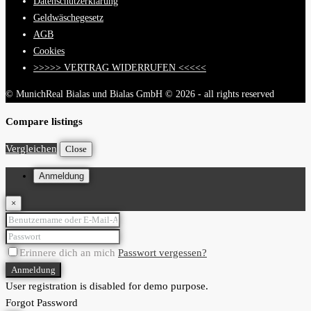
Datenschutzerklärung
Geldwäschegesetz
AGB
Cookies
>>>>> VERTRAG WIDERRUFEN <<<<<
© MunichReal Bialas und Bialas GmbH © 2026 - all rights reserved
Compare listings
Vergleichen
Close
Anmeldung
×
Erinnere dich an mich
Passwort vergessen?
Anmeldung
User registration is disabled for demo purpose.
Forgot Password