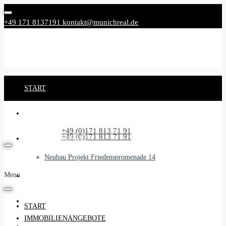
+49 171 8137191
kontakt@munichreal.de
START
IMMOBILIENANGEBOTE
Rufen Sie uns an:
+49 (0)171 813 71 91
Rufen Sie uns an:
+49 (0)171 813 71 91
NEUBAUPROJEKTE
Neubau Projekt Friedenspromenade 14
Menu
UNSER SERVICE
BEGLEITSERVICE
START
IMMOBILIENANGEBOTE