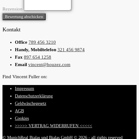
Rezension
Bewertung abschicken
Kontakt
Office
789 456 3210
Handy, Mobiltelefon
321 456 9874
Fax
897 654 1258
Email
vincent@houzez.com
Find Vincent Fuller on:
Impressum
Datenschutzerklärung
Geldwäschegesetz
AGB
Cookies
>>>>> VERTRAG WIDERRUFEN <<<<<
© MunichReal Bialas und Bialas GmbH © 2026 - all rights reserved