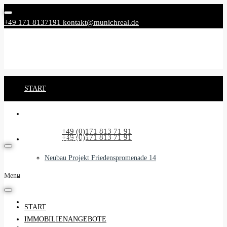
+49 171 8137191
kontakt@munichreal.de
START
IMMOBILIENANGEBOTE
Rufen Sie uns an:
+49 (0)171 813 71 91
Rufen Sie uns an:
+49 (0)171 813 71 91
NEUBAUPROJEKTE
Neubau Projekt Friedenspromenade 14
Menu
UNSER SERVICE
BEGLEITSERVICE
START
IMMOBILIENANGEBOTE