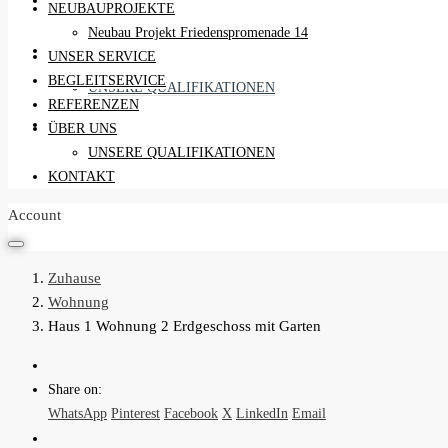
REFERENZEN
NEUBAUPROJEKTE
Neubau Projekt Friedenspromenade 14
ÜBER UNS
UNSER SERVICE
BEGLEITSERVICE
UNSERE QUALIFIKATIONEN
REFERENZEN
KONTAKT
ÜBER UNS
UNSERE QUALIFIKATIONEN
KONTAKT
Account
Zuhause
Wohnung
Haus 1 Wohnung 2 Erdgeschoss mit Garten
Share on:
WhatsApp
Pinterest
Facebook
X
LinkedIn
Email