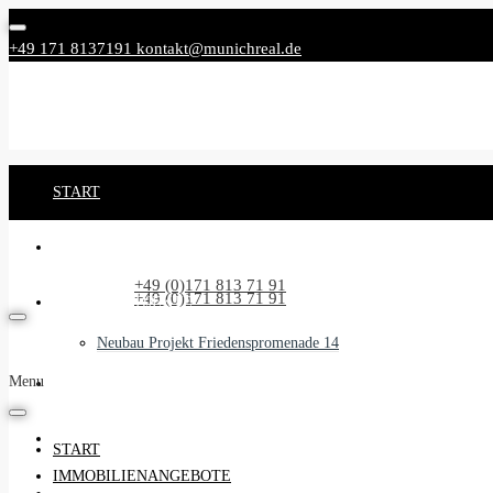
+49 171 8137191
kontakt@munichreal.de
START
IMMOBILIENANGEBOTE
Rufen Sie uns an:
+49 (0)171 813 71 91
Rufen Sie uns an:
+49 (0)171 813 71 91
NEUBAUPROJEKTE
Neubau Projekt Friedenspromenade 14
Menu
UNSER SERVICE
BEGLEITSERVICE
START
IMMOBILIENANGEBOTE