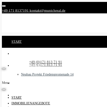
+49 171 8137191
kontakt@munichreal.de
START
IMMOBILIENANGEBOTE
Rufen Sie uns an:
+49 (0)171 813 71 91
Rufen Sie uns an:
+49 (0)171 813 71 91
NEUBAUPROJEKTE
Neubau Projekt Friedenspromenade 14
Menu
UNSER SERVICE
BEGLEITSERVICE
START
IMMOBILIENANGEBOTE