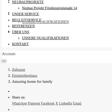
REFERENZEN
NEUBAUPROJEKTE
Neubau Projekt Friedenspromenade 14
ÜBER UNS
UNSER SERVICE
BEGLEITSERVICE
UNSERE QUALIFIKATIONEN
REFERENZEN
KONTAKT
ÜBER UNS
UNSERE QUALIFIKATIONEN
KONTAKT
Account
Zuhause
Einfamilienhaus
Amazing home for family
Share on:
WhatsApp
Pinterest
Facebook
X
LinkedIn
Email