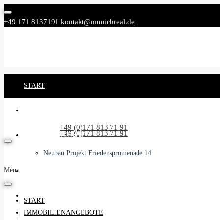
+49 171 8137191
kontakt@munichreal.de
START
IMMOBILIENANGEBOTE
Rufen Sie uns an:
+49 (0)171 813 71 91
Rufen Sie uns an:
+49 (0)171 813 71 91
NEUBAUPROJEKTE
Neubau Projekt Friedenspromenade 14
Menu
UNSER SERVICE
BEGLEITSERVICE
START
IMMOBILIENANGEBOTE