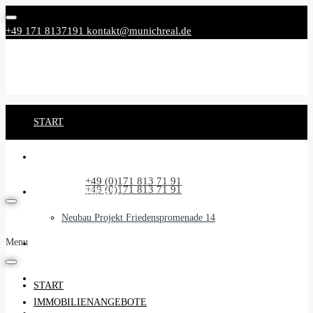
+49 171 8137191
kontakt@munichreal.de
START
IMMOBILIENANGEBOTE
Rufen Sie uns an:
+49 (0)171 813 71 91
Rufen Sie uns an:
+49 (0)171 813 71 91
NEUBAUPROJEKTE
Neubau Projekt Friedenspromenade 14
Menu
UNSER SERVICE
BEGLEITSERVICE
START
IMMOBILIENANGEBOTE