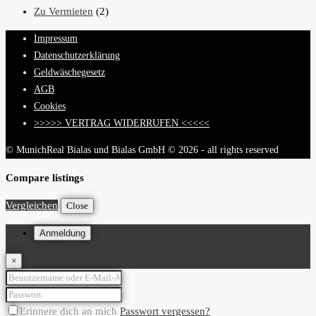
Zu Vermieten
(2)
Impressum
Datenschutzerklärung
Geldwäschegesetz
AGB
Cookies
>>>>> VERTRAG WIDERRUFEN <<<<<
© MunichReal Bialas und Bialas GmbH © 2026 - all rights reserved
Compare listings
Vergleichen
Close
Anmeldung
×
Erinnere dich an mich
Passwort vergessen?