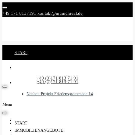
+49 171 8137191
kontakt@munichreal.de
START
IMMOBILIENANGEBOTE
Rufen Sie uns an:
+49 (0)171 813 71 91
Rufen Sie uns an:
+49 (0)171 813 71 91
NEUBAUPROJEKTE
Neubau Projekt Friedenspromenade 14
Menu
UNSER SERVICE
BEGLEITSERVICE
START
IMMOBILIENANGEBOTE