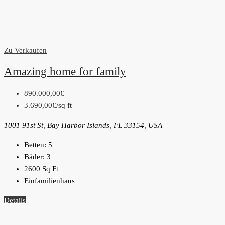
Zu Verkaufen
Amazing home for family
890.000,00€
3.690,00€
/sq ft
1001 91st St, Bay Harbor Islands, FL 33154, USA
Betten:
5
Bäder:
3
2600
Sq Ft
Einfamilienhaus
Details