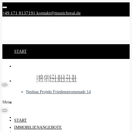
+49 171 8137191
kontakt@munichreal.de
START
IMMOBILIENANGEBOTE
Rufen Sie uns an:
+49 (0)171 813 71 91
Rufen Sie uns an:
+49 (0)171 813 71 91
NEUBAUPROJEKTE
Neubau Projekt Friedenspromenade 14
Menu
UNSER SERVICE
BEGLEITSERVICE
START
IMMOBILIENANGEBOTE