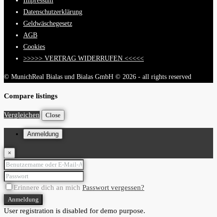
Impressum
Datenschutzerklärung
Geldwäschegesetz
AGB
Cookies
>>>>> VERTRAG WIDERRUFEN <<<<<
© MunichReal Bialas und Bialas GmbH © 2026 - all rights reserved
Compare listings
Vergleichen
Close
Anmeldung
×
Erinnere dich an mich
Passwort vergessen?
Anmeldung
User registration is disabled for demo purpose.