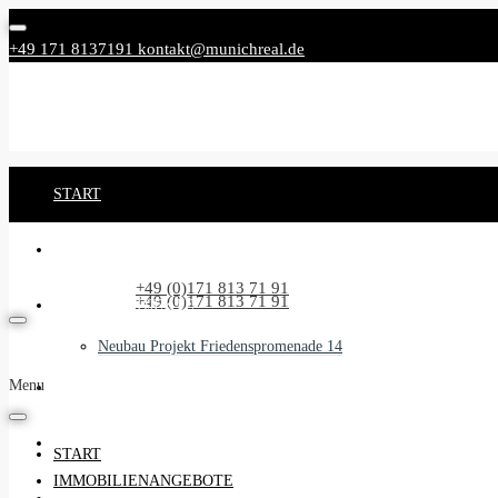
+49 171 8137191
kontakt@munichreal.de
START
IMMOBILIENANGEBOTE
Rufen Sie uns an:
+49 (0)171 813 71 91
Rufen Sie uns an:
+49 (0)171 813 71 91
NEUBAUPROJEKTE
Neubau Projekt Friedenspromenade 14
Menu
UNSER SERVICE
BEGLEITSERVICE
START
IMMOBILIENANGEBOTE