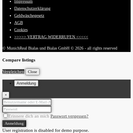
Impressum
Datenschutzerklärung
Geldwäschegesetz
AGB
Cookies
>>>>> VERTRAG WIDERRUFEN <<<<<
© MunichReal Bialas und Bialas GmbH © 2026 - all rights reserved
Compare listings
Vergleichen
Close
Anmeldung
×
Erinnere dich an mich
Passwort vergessen?
Anmeldung
User registration is disabled for demo purpose.