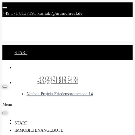
+49 171 8137191
kontakt@munichreal.de
START
IMMOBILIENANGEBOTE
Rufen Sie uns an:
+49 (0)171 813 71 91
Rufen Sie uns an:
+49 (0)171 813 71 91
NEUBAUPROJEKTE
Neubau Projekt Friedenspromenade 14
Menu
UNSER SERVICE
BEGLEITSERVICE
START
IMMOBILIENANGEBOTE