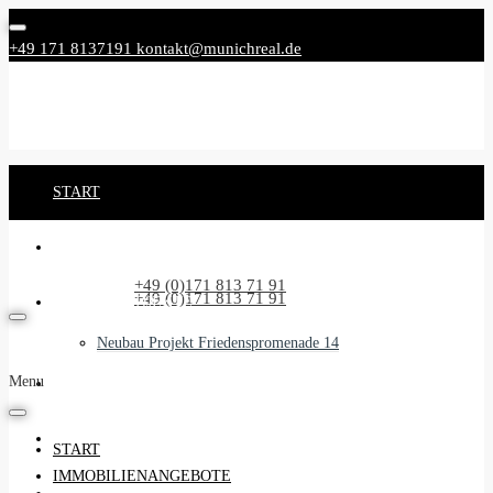
+49 171 8137191
kontakt@munichreal.de
START
IMMOBILIENANGEBOTE
Rufen Sie uns an:
+49 (0)171 813 71 91
Rufen Sie uns an:
+49 (0)171 813 71 91
NEUBAUPROJEKTE
Neubau Projekt Friedenspromenade 14
Menu
UNSER SERVICE
BEGLEITSERVICE
START
IMMOBILIENANGEBOTE