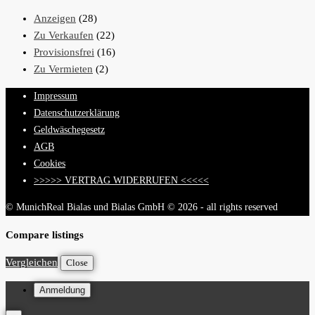
Anzeigen
(28)
Zu Verkaufen
(22)
Provisionsfrei
(16)
Zu Vermieten
(2)
Impressum
Datenschutzerklärung
Geldwäschegesetz
AGB
Cookies
>>>>> VERTRAG WIDERRUFEN <<<<<
© MunichReal Bialas und Bialas GmbH © 2026 - all rights reserved
Compare listings
Vergleichen
Close
Anmeldung