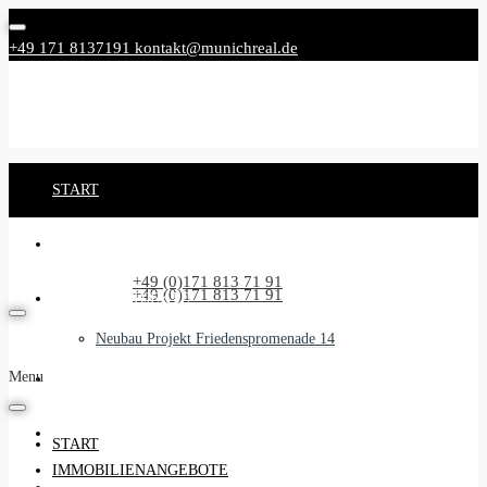
+49 171 8137191
kontakt@munichreal.de
START
IMMOBILIENANGEBOTE
Rufen Sie uns an:
+49 (0)171 813 71 91
Rufen Sie uns an:
+49 (0)171 813 71 91
NEUBAUPROJEKTE
Neubau Projekt Friedenspromenade 14
Menu
UNSER SERVICE
BEGLEITSERVICE
START
IMMOBILIENANGEBOTE