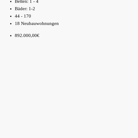
Betten:
1 - 4
Bäder:
1-2
44 - 170
18 Neubauwohnungen
892.000,00€